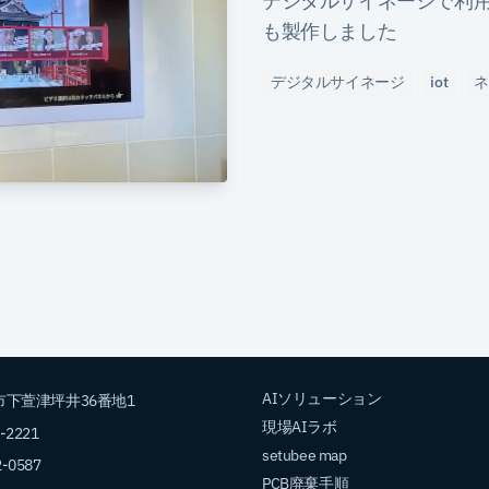
デジタルサイネージで利用する
も製作しました
デジタルサイネージ
iot
ネ
AIソリューション
下萱津坪井36番地1
現場AIラボ
2-2221
setubee map
2-0587
PCB廃棄手順