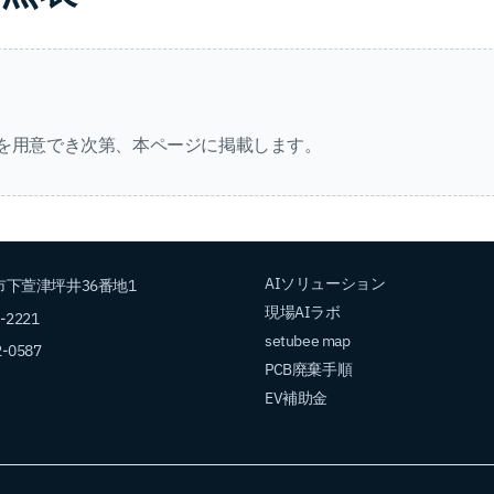
を用意でき次第、本ページに掲載します。
AIソリューション
下萱津坪井36番地1
現場AIラボ
2-2221
setubee map
2-0587
PCB廃棄手順
EV補助金