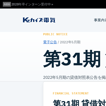
2028年卒インターン受付中 »
NEW
カイズ電気
事業内
PUBLIC NOTICE
電子公告
/ 2022年5月期
第31期
2022年5月期の貸借対照表公告を
FINANCIAL STATEMENT
第31期 貸借