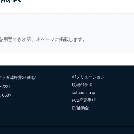
を用意でき次第、本ページに掲載します。
AIソリューション
下萱津坪井36番地1
現場AIラボ
2-2221
setubee map
2-0587
PCB廃棄手順
EV補助金