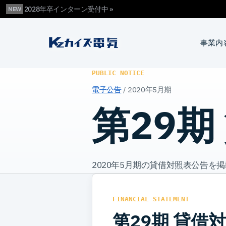
2028年卒インターン受付中 »
NEW
カイズ電気
事業内
PUBLIC NOTICE
電子公告
/ 2020年5月期
第29期
2020年5月期の貸借対照表公告を
FINANCIAL STATEMENT
第29期 貸借