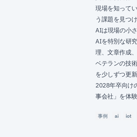
現場を知って
う課題を見つけ
AIは現場の小
AIを特別な研
理、文章作成
ベテランの技術
を少しずつ更
2028年卒向け
事会社」を体
事例
ai
iot