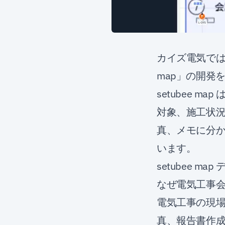
カイズ電気では
map」の開発
setubee 
対象、施工状況
真、メモに分
います。
setubee ma
なぜ電気工事
電気工事の現
真、報告書作