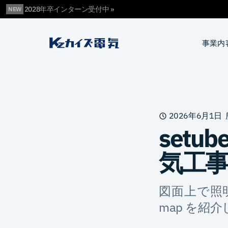
2028年卒インターン受付中 »
NEW
カイズ電気
事業内
2026年6月1日
setu
気工
図面上で照明
map を紹