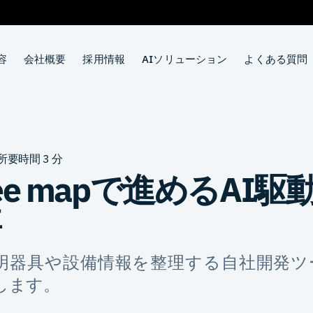
容
会社概要
採用情報
AIソリューション
よくある質問
所要時間
3
分
bee mapで進めるAI
事
器具や設備情報を整理する自社開発ツール 
介します。