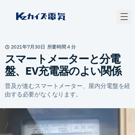
カイズ電気
Togg
2021年7月30日
所要時間
4
分
スマートメーターと分電
盤、EV充電器のよい関係
普及が進むスマートメーター、屋内分電盤を経
由する必要がなくなります。