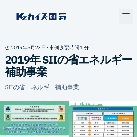
カイズ電気
Togg
2019年5月23日
·
事例
所要時間
1
分
2019年 SIIの省エネルギー
補助事業
SIIの省エネルギー補助事業